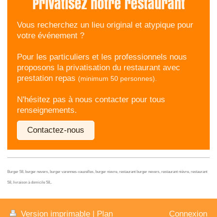
Privatisez notre restaurant
Vous recherchez un lieu original et atypique pour
votre événement ?
Pour les particuliers et les professionnels nous
proposons la privatisation du restaurant avec
prestation repas
(minimum 50 personnes).
N'hésitez pas à nous contacter pour tous
renseignements.
Contactez-nous
Burger 58, burger nevers, burger varennes-vauzelles, burger nievre, restaurant burger nevers, restaurant nièvre, restaurant
58, livraison à domicile 58,.
Version imprimable
|
Plan
Connexion