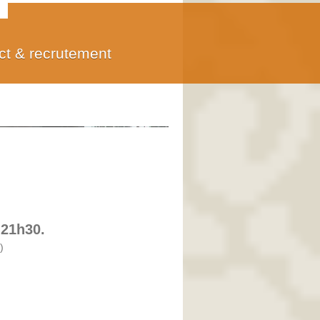
ct & recrutement
es
 21h30.
)