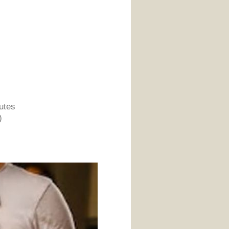
utes
)